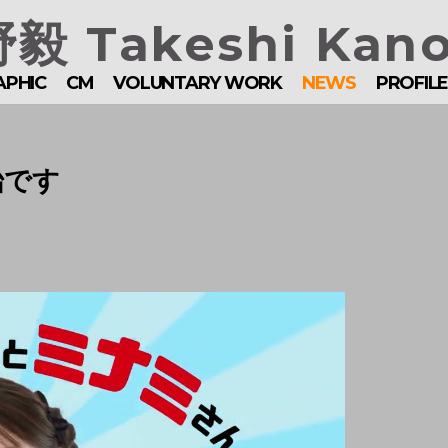
毅 Takeshi Kan
APHIC
CM
VOLUNTARY WORK
NEWS
PROFIL
始です