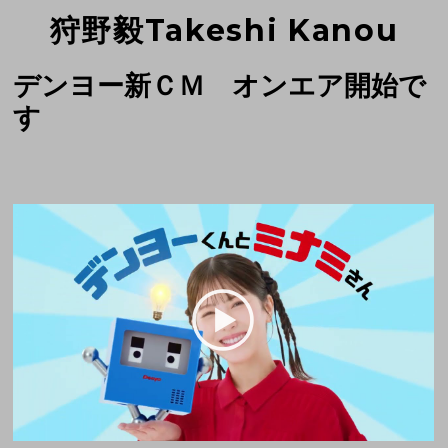
狩野毅Takeshi Kanou
デンヨー新ＣＭ オンエア開始で
す